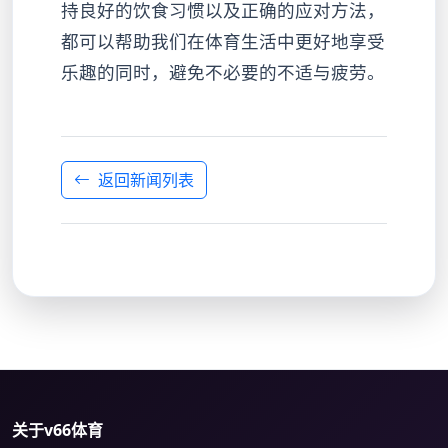
持良好的饮食习惯以及正确的应对方法，
都可以帮助我们在体育生活中更好地享受
乐趣的同时，避免不必要的不适与疲劳。
返回新闻列表
关于v66体育