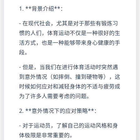
1. **背景介绍**：
- 在现代社会，尤其是对于那些有锻炼习
惯的人们，体育运动不仅是一种很好的生
活方式，也是一种能够带来身心健康的手
段。
- 但是，当我们在进行体育活动时突然遇
到意外情况（如摔倒、撞到硬物等），这
时候如何应对和减轻身体的不适与疲劳成
为了许多人需要考虑的问题。
2. **意外情况下的应对策略**：
- 对于运动员，了解自己的运动风格和身
体极限是非常重要的。