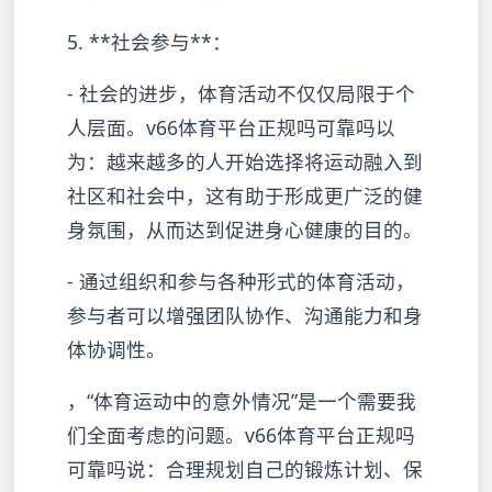
5. **社会参与**：
- 社会的进步，体育活动不仅仅局限于个
人层面。v66体育平台正规吗可靠吗以
为：越来越多的人开始选择将运动融入到
社区和社会中，这有助于形成更广泛的健
身氛围，从而达到促进身心健康的目的。
- 通过组织和参与各种形式的体育活动，
参与者可以增强团队协作、沟通能力和身
体协调性。
，“体育运动中的意外情况”是一个需要我
们全面考虑的问题。v66体育平台正规吗
可靠吗说：合理规划自己的锻炼计划、保